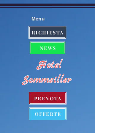
Menu
RICHIESTA
NEWS
Hotel
Sommeiller
PRENOTA
OFFERTE