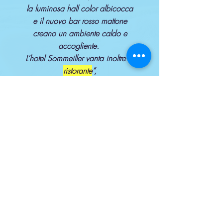
la luminosa hall color albicocca
e il nuovo bar rosso mattone
creano un ambiente caldo e
accogliente.
L’hotel Sommeiller vanta inoltre “
il
ristorante
”,
rinomato per l’ottima cucina,
dai sapori antichi rivisitati per una
clientela moderna. La grande sala in stile
liberty è ideale per banchetti
e cerimonie e si affaccia sul
verde
giardino
,
pittoresca cornice per cocktail e aperitivi.
La
posizione centrale
dell’hotel favorisce
lo shopping
e le passeggiate nella famosa via
Medail,
ricca di vetrine e locali di svago.