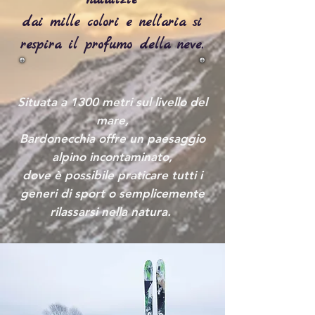
natalizie
dai mille colori e nell’aria si
respira il profumo della neve.
Situata a 1300 metri sul livello del
mare,
Bardonecchia offre un paesaggio
alpino incontaminato,
dove è possibile praticare tutti i
generi di sport o semplicemente
rilassarsi nella natura.