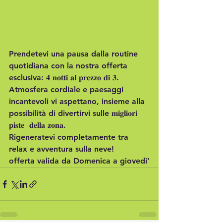
Prendetevi una pausa dalla routine 
quotidiana con la nostra offerta 
esclusiva: 𝟒 𝐧𝐨𝐭𝐭𝐢 𝐚𝐥 𝐩𝐫𝐞𝐳𝐳𝐨 𝐝𝐢 𝟑. 
Atmosfera cordiale e paesaggi 
incantevoli vi aspettano, insieme alla 
possibilità di divertirvi sulle 𝐦𝐢𝐠𝐥𝐢𝐨𝐫𝐢 
𝐩𝐢𝐬𝐭𝐞  𝐝𝐞𝐥𝐥𝐚 𝐳𝐨𝐧𝐚.
Rigeneratevi completamente tra 
relax e avventura sulla neve!
offerta valida da Domenica a giovedi'