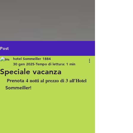
Post
hotel Sommeiller 1884
30 gen 2025
Tempo di lettura: 1 min
Speciale vacanza
 Prenota 𝟒 𝐧𝐨𝐭𝐭𝐢 𝐚𝐥 𝐩𝐫𝐞𝐳𝐳𝐨 𝐝𝐢 𝟑 𝐚𝐥𝐥’𝐇𝐨𝐭𝐞𝐥 
Sommeiller!