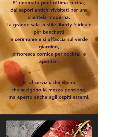
E'
rinomato per l’ottima cucina,
dai sapori antichi rivisitati per una
clientela moderna.
La grande sala in stile liberty è ideale
per banchetti
e cerimonie e si affaccia sul verde
giardino,
pittoresca cornice per cocktail e
aperitivi.
E' al servizio dei clienti
che scelgono la mezza pensione,
ma aperto anche agli ospiti esterni.